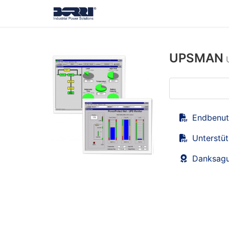
UPSMAN
Endbenut
Unterstü
Danksag