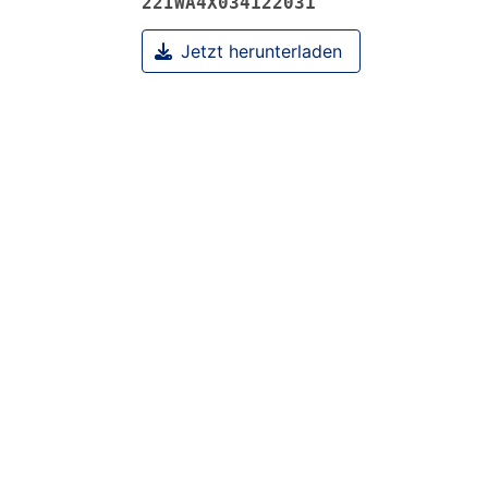
22IWA4X034122031
Jetzt herunterladen