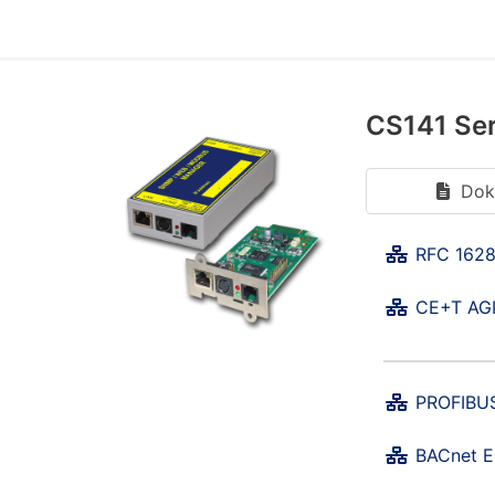
CS141 Ser
Dok
RFC 1628
CE+T AGI
PROFIBUS
BACnet E