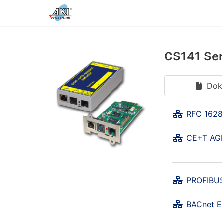
CS141 Ser
Dok
RFC 1628
CE+T AGI
PROFIBUS
BACnet E