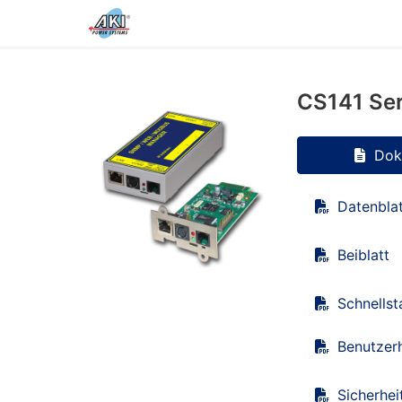
CS141 Ser
Dok
Datenbla
Beiblatt
Schnellst
Benutzer
Sicherhei