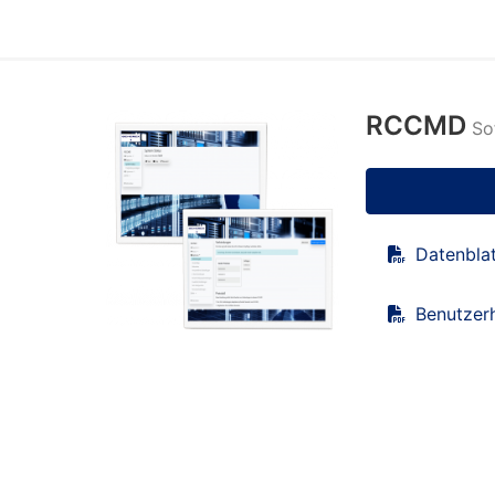
RCCMD
So
Datenbla
Benutzer